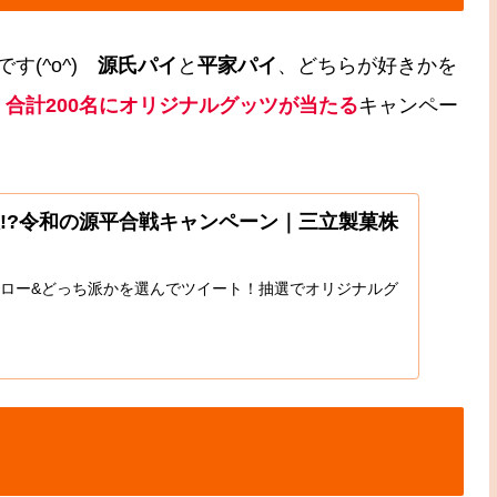
す(^o^)
源氏パイ
と
平家パイ
、どちらが好きかを
、
合計200名にオリジナルグッツが当たる
キャンペー
!?令和の源平合戦キャンペーン｜三立製菓株
をフォロー&どっち派かを選んでツイート！抽選でオリジナルグ