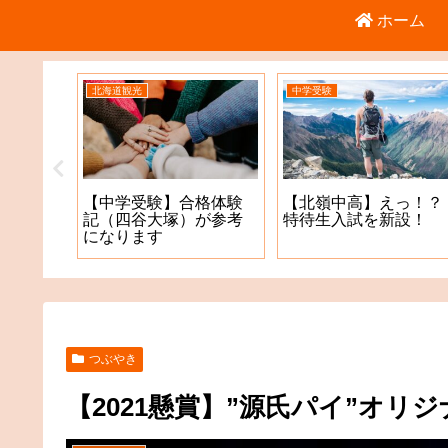
ホーム
北海道観光
中学受験
倉庫店
【中学受験】合格体験
【北嶺中高】えっ！？
記（四谷大塚）が参考
特待生入試を新設！
になります
つぶやき
【2021懸賞】”源氏パイ”オリ