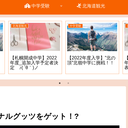
中学受験
北海道観光
北海道観光
中学受験
【札幌開成中学】2022
【2022年度入学】”北の
年度_追加入学予定者決
頂”北嶺中学に挑戦！！
定 ♪( ´θ｀)ノ
表
ジナルグッツをゲット！?