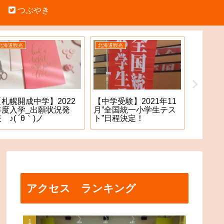
つぶやき
北海道観光
北海道観光
中学受験
【札幌開成中学】2022
【札幌
【中学受験】2021年11
年度入学_出願状況発
願手続
月”全国統一小学生テス
 ♪( ´θ｀)ノ
た！？
ト”日程決定！
アクセス ランキング