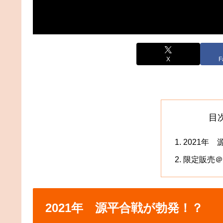
X
F
目
2021年
限定販売＠
2021年 源平合戦が勃発！？