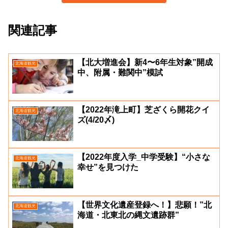
関連記事
【北大増進会】新4〜6年生対象”開成
北海道観光
中、附属・難関中”模試
【2022年滝上町】芝ざくら開花クイ
北海道観光
ズ(4/20〆)
【2022年度入学_中学受験】“小さな
北海道観光
幸せ”を見つけた
【世界文化遺産登録へ！】悲願！”北
北海道観光
海道・北東北の縄文遺跡群”