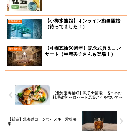
【小樽水族館】オンライン動画開始
北海道観光
（待ってました！）
【札幌五輪50周年】記念式典＆コン
北海道観光
サート（半﨑美子さんも登場！）
【北海道寿都町】親子de節電・省エネお
料理教室 〜ロバート馬場さんを招いて〜
【懸賞】北海道コーンウイスキー愛称募
集