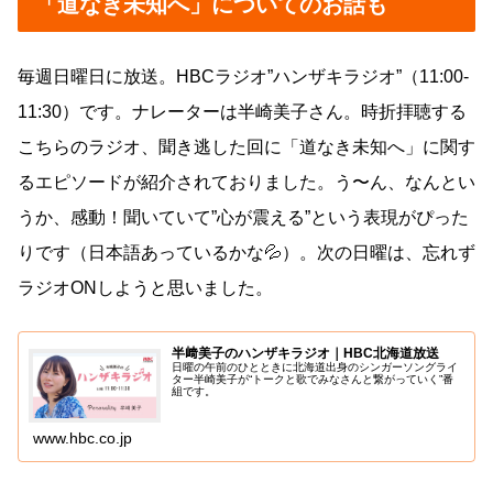
「道なき未知へ」についてのお話も
毎週日曜日に放送。HBCラジオ”ハンザキラジオ”（11:00-
11:30）です。ナレーターは半崎美子さん。時折拝聴する
こちらのラジオ、聞き逃した回に「道なき未知へ」に関す
るエピソードが紹介されておりました。う〜ん、なんとい
うか、感動！聞いていて”心が震える”という表現がぴった
りです（日本語あっているかな💦）。次の日曜は、忘れず
ラジオONしようと思いました。
半﨑美子のハンザキラジオ｜HBC北海道放送
日曜の午前のひとときに北海道出身のシンガーソングライ
ター半崎美子が“トークと歌でみなさんと繋がっていく”番
組です。
www.hbc.co.jp