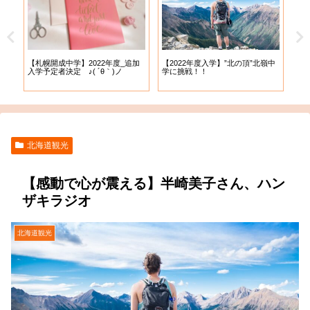
【札幌開成中学】2022年度_追加
【札
試
【2022年度入学】”北の頂”北嶺中
入学予定者決定 ♪( ´θ｀)ノ
出願
学に挑戦！！
北海道観光
【感動で心が震える】半崎美子さん、ハン
ザキラジオ
北海道観光