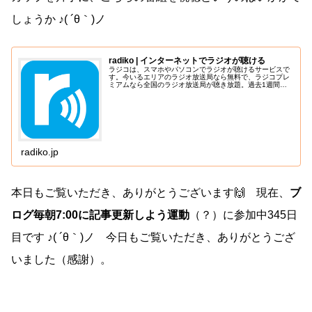
しょうか ♪( ´θ｀)ノ
radiko | インターネットでラジオが聴ける
ラジコは、スマホやパソコンでラジオが聴けるサービスで
す。今いるエリアのラジオ放送局なら無料で、ラジコプレ
ミアムなら全国のラジオ放送局が聴き放題。過去1週間以
内に放送された番組を後から聴けるタイムフリー聴取機能
も。
radiko.jp
本日もご覧いただき、ありがとうございます🙌 現在、
ブ
ログ毎朝7:00に記事更新しよう運動
（？）に参加中345日
目です ♪( ´θ｀)ノ 今日もご覧いただき、ありがとうござ
いました（感謝）。