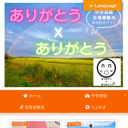
≫ Language
ホーム
中学受験
北海道観光
つぶやき
北海道観光
中学受験
北