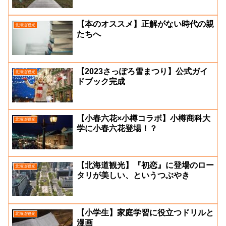
【本のオススメ】正解がない時代の親
北海道観光
たちへ
【2023さっぽろ雪まつり】公式ガイ
北海道観光
ドブック完成
【小春六花×小樽コラボ】小樽商科大
北海道観光
学に⼩春六花登場！？
【北海道観光】『初恋』に登場のロー
北海道観光
タリが美しい、というつぶやき
【小学生】家庭学習に役立つドリルと
北海道観光
漫画