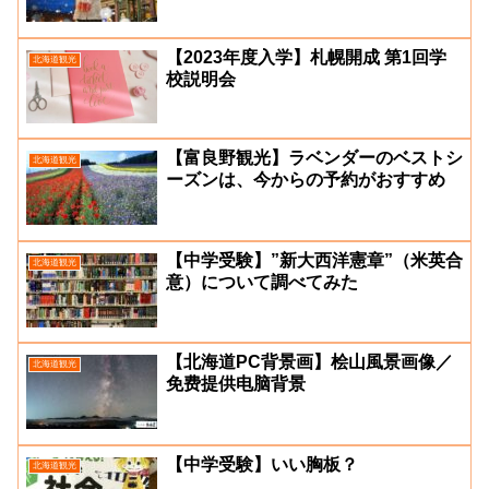
【2023年度入学】札幌開成 第1回学
北海道観光
校説明会
【富良野観光】ラベンダーのベストシ
北海道観光
ーズンは、今からの予約がおすすめ
【中学受験】”新大西洋憲章”（米英合
北海道観光
意）について調べてみた
【北海道PC背景画】桧山風景画像／
北海道観光
免费提供电脑背景
【中学受験】いい胸板？
北海道観光