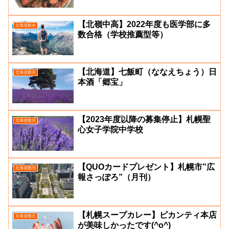
【北嶺中高】2022年度も医学部に多
北海道観光
数合格（学校推薦型等）
【北海道】七飯町（ななえちょう）日
北海道観光
本酒「郷宝」
【2023年度以降の募集停止】札幌聖
北海道観光
心女子学院中学校
【QUOカードプレゼント】札幌市”広
北海道観光
報さっぽろ”（月刊）
【札幌スープカレー】ピカンティ本店
北海道観光
が美味しかったです(^o^)