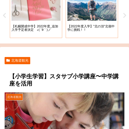
【札幌開成中学】2022年度_追加
【札
試
【2022年度入学】”北の頂”北嶺中
入学予定者決定 ♪( ´θ｀)ノ
出願
学に挑戦！！
北海道観光
【小学生学習】スタサプ小学講座〜中学講
座を活用
北海道観光