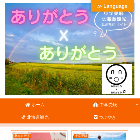
≫ Language
ホーム
中学受験
北海道観光
つぶやき
北海道観光
中学受験
北