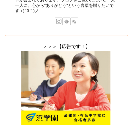
一人に、心から"ありがとう"という言葉を贈りたいで
す ♪( ´θ｀)ノ
＞＞＞【広告です！】