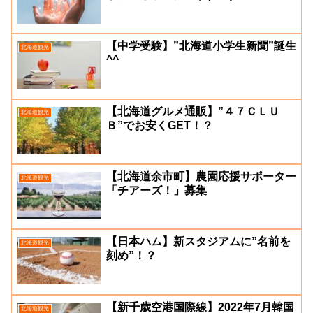
【中学受験】”北海道小学生新聞”誕生
北海道観光
^^
【北海道グルメ通販】”４７ＣＬＵ
北海道観光
Ｂ”でお安くGET！？
【北海道余市町】農園応援サポーター
北海道観光
「チアーズ！」募集
【日本ハム】新スタジアムに”名前を
北海道観光
刻め”！？
【新千歳空港国際線】2022年7月韓国
北海道観光