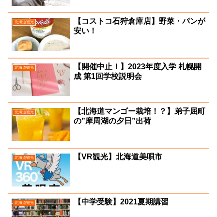
【コストコ石狩倉庫店】野菜・パンが
北海道観光
安い！
【開催中止！】2023年度入学 札幌開
北海道観光
成 第1回学校説明会
【北海道マンゴー栽培！？】弟子屈町
北海道観光
の”摩周湖の夕日”出荷
【VR観光】北海道美唄市
北海道観光
【中学受験】2021夏期講習
北海道観光