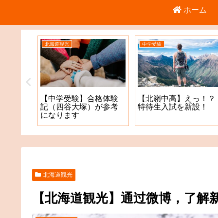
ホーム
中学受験
中学受験
【札幌教育大附属】出
【2022年度入学＿札幌
1年11
願手続きをまとめてみ
開成中学】出願手続き
学生テス
た！？
をまとめてみた！？
北海道観光
【北海道観光】通过微博，了解新雪