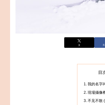
X
F
目
我的名字叫
現場攝像機 L
不见不散 (^