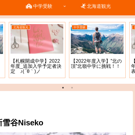
中学受験
北海道観光
北海道観光
北海道観光
【札幌に登場！】ぎょ
【コストコ石狩倉庫
うざの自動販売機（ぎ
店】タイヤが安い！4本
ょうざの宝永）
購入で8000円のプリペ
イドカードもGET^ – ^
谷Niseko