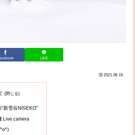
acebook
LINE
2021.06.15
次
“新雪谷NISEKO”
ive camera
o^)