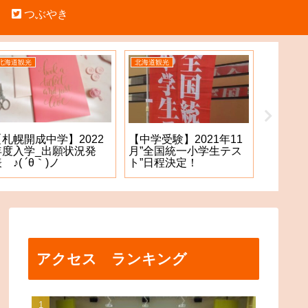
つぶやき
北海道観光
北海道観光
北海道観光
【金購入】コストコ石
コストコ石狩倉庫店
【中学
狩倉庫店 ゴールドが
チラシGET(2)!!
記（四
安い！？
になり
アクセス ランキング