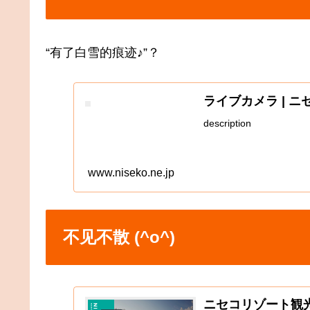
“有了白雪的痕迹♪”？
ライブカメラ | 
description
www.niseko.ne.jp
不见不散 (^o^)
ニセコリゾート観