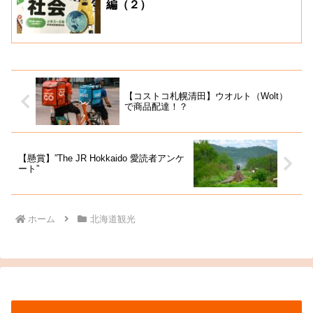
編（２）
【コストコ札幌清田】ウオルト（Wolt）
で商品配達！？
【懸賞】”The JR Hokkaido 愛読者アンケ
ート”
ホーム
北海道観光