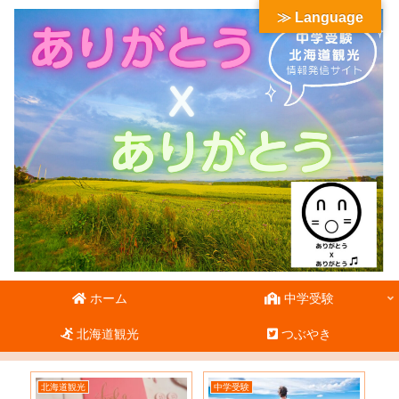
≫ Language
ホーム
中学受験
北海道観光
つぶやき
北海道観光
中学受験
北