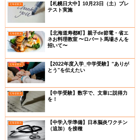
【札幌日大中】10月23日（土）プレ
北海道観光
テスト実施
【北海道寿都町】親子de節電・省エ
北海道観光
ネお料理教室 〜ロバート馬場さんを
招いて〜
【2022年度入学_中学受験】“ありが
北海道観光
とう”を伝えたい
【中学受験】数字で、文章に説得力
北海道観光
を！
【中学入学準備】日本脳炎ワクチン
北海道観光
（追加）を接種