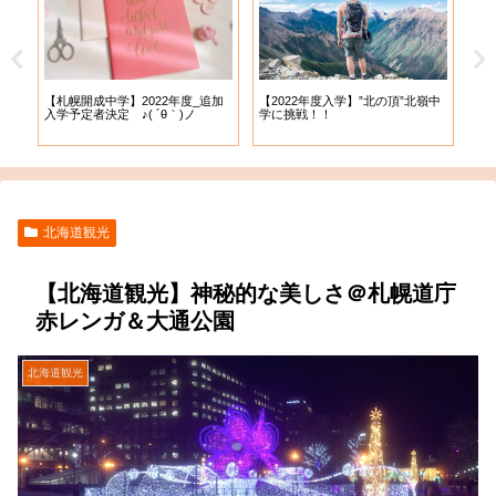
【札幌開成中学】2022年度_追加
【札
試
【2022年度入学】”北の頂”北嶺中
入学予定者決定 ♪( ´θ｀)ノ
出願
学に挑戦！！
北海道観光
【北海道観光】神秘的な美しさ＠札幌道庁
赤レンガ＆大通公園
北海道観光