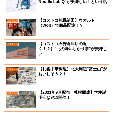
Noodle Lab Q”が美味しい！という話
【コストコ札幌清田】ウオルト
北海道観光
（Wolt）で商品配達！？
【コストコ石狩倉庫店の近
北海道観光
く！？】”北の味いしかり亭”が美味し
い
【札幌中華料理】北大周辺”富士山”が
北海道観光
おいしそう？！
【2021年9月配布＿札幌開成】学校説
北海道観光
明会@9/11開催！