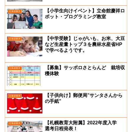
【小学生向けイベント】立命館慶祥ロ
北海道観光
ボット・プログラミング教室
【中学受験】じゃがいも、お米、大豆
北海道観光
など生産量トップ３を農林水産省HP
で学べるようです。
【募集】サッポロさとらんど 栽培収
北海道観光
穫体験
【子供向け】郵便局”サンタさんから
北海道観光
の手紙”
【札幌教育大附属】2022年度入学
北海道観光
選考日程発表！