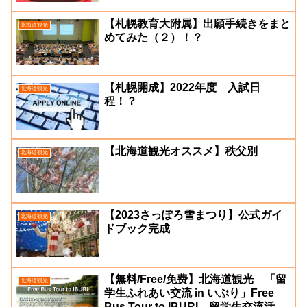
【札幌教育大附属】出願手続きをまと
北海道観光
めてみた（２）！？
【札幌開成】2022年度 入試日
北海道観光
程！？
【北海道観光オススメ】秩父別
北海道観光
【2023さっぽろ雪まつり】公式ガイ
北海道観光
ドブック完成
【無料/Free/免费】北海道観光 「留
北海道観光
学生ふれあい交流 in いぶり」Free
Bus Tour to IBURI 留学生交流活动