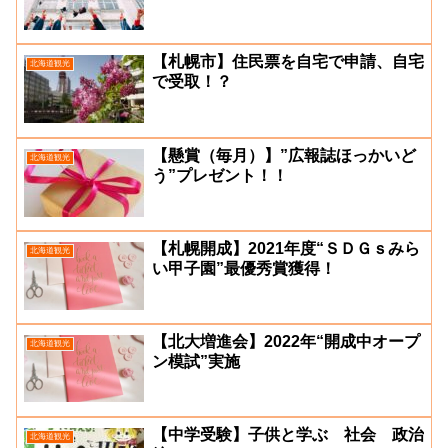
【札幌市】住民票を自宅で申請、自宅
北海道観光
で受取！？
【懸賞（毎月）】”広報誌ほっかいど
北海道観光
う”プレゼント！！
【札幌開成】2021年度“ＳＤＧｓみら
北海道観光
い甲子園”最優秀賞獲得！
【北大増進会】2022年“開成中オープ
北海道観光
ン模試”実施
【中学受験】子供と学ぶ 社会 政治
北海道観光