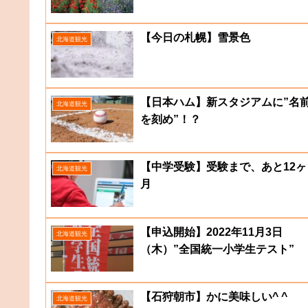
【今日の札幌】雪景色
北海道観光
【日本ハム】新スタジアムに”名
北海道観光
を刻め”！？
【中学受験】受験まで、あと12ヶ
北海道観光
月
【申込開始】2022年11月3日
北海道観光
（木）”全国統一小学生テスト”
【石狩朝市】かに美味しい^ ^
北海道観光