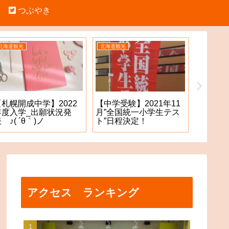
つぶやき
北海道観光
北海道観光
中学受験
【札幌開成中学】2022
【札幌
【中学受験】2021年11
年度入学_出願状況発
願手続
月”全国統一小学生テス
 ♪( ´θ｀)ノ
た！？
ト”日程決定！
アクセス ランキング