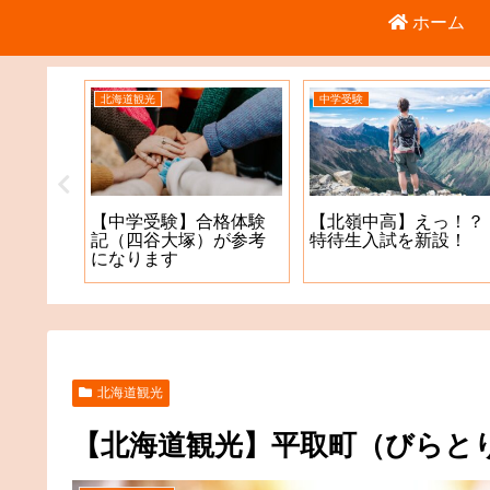
ホーム
北海道観光
中学受験
倉庫店
【中学受験】合格体験
【北嶺中高】えっ！？
記（四谷大塚）が参考
特待生入試を新設！
になります
北海道観光
【北海道観光】平取町（びらと