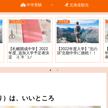
中学受験
北海道観光
北海道観光
中学受験
【札幌開成中学】2022
【2022年度入学】”北の
年度_追加入学予定者決
頂”北嶺中学に挑戦！！
定 ♪( ´θ｀)ノ
表
り）は、いいところ