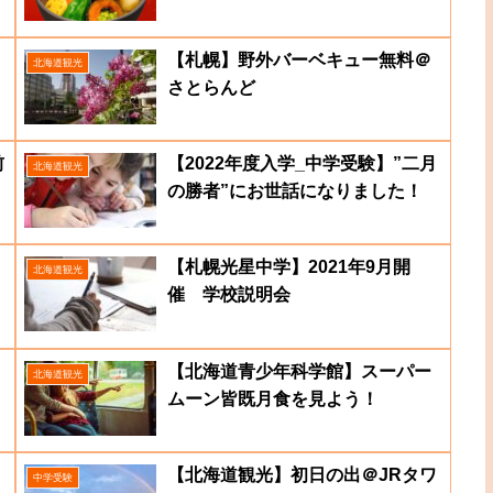
【札幌】野外バーベキュー無料＠
北海道観光
さとらんど
前
【2022年度入学_中学受験】”二月
北海道観光
の勝者”にお世話になりました！
【札幌光星中学】2021年9月開
北海道観光
催 学校説明会
【北海道青少年科学館】スーパー
北海道観光
ムーン皆既月食を見よう！
【北海道観光】初日の出＠JRタワ
中学受験