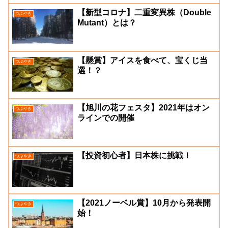
【新型コロナ】二重変異株（Double
つぶやき
Mutant）とは？
【懸賞】アイスを食べて、宝くじ当
つぶやき
選！？
【旭川の花フェスタ】2021年はオン
つぶやき
ラインでの開催
【投資初心者】日本株に挑戦！
つぶやき
【2021ノーベル賞】10月から発表開
つぶやき
始！