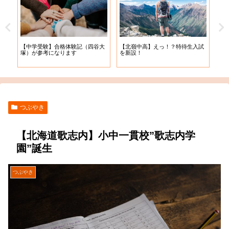
【札
【中学受験】合格体験記（四谷大
【北嶺中高】えっ！？特待生入試
入学
塚）が参考になります
を新設！
つぶやき
【北海道歌志内】小中一貫校”歌志内学
園”誕生
つぶやき