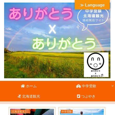
≫ Language
ホーム
中学受験
北海道観光
つぶやき
北海道観光
中学受験
北