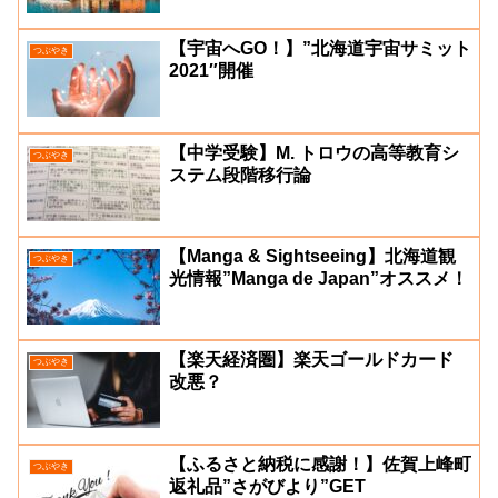
【宇宙へGO！】”北海道宇宙サミット
つぶやき
2021″開催
【中学受験】M. トロウの高等教育シ
つぶやき
ステム段階移行論
【Manga & Sightseeing】北海道観
つぶやき
光情報”Manga de Japan”オススメ！
【楽天経済圏】楽天ゴールドカード
つぶやき
改悪？
【ふるさと納税に感謝！】佐賀上峰町
つぶやき
返礼品”さがびより”GET