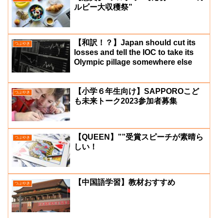
ルビー大収穫祭”
【和訳！？】Japan should cut its
つぶやき
losses and tell the IOC to take its
Olympic pillage somewhere else
【小学６年生向け】SAPPOROこど
つぶやき
も未来トーク2023参加者募集
【QUEEN】””受賞スピーチが素晴ら
つぶやき
しい！
【中国語学習】教材おすすめ
つぶやき