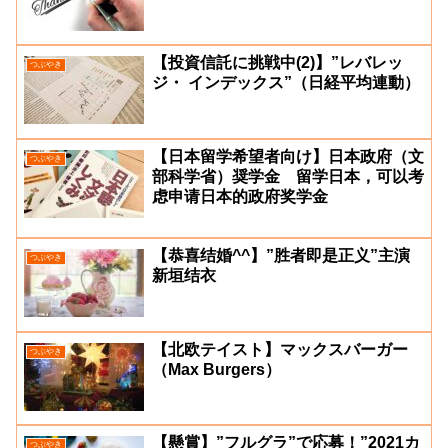
【投資信託に挑戦中(2)】”レバレッ
つぶやき
ジ・ インデックス”（日経平均連動）
【日本留学希望者向け】日本政府（文
つぶやき
部科学省）奨学金 留学日本，可以考
虑申请日本的政府奖学金
【恭喜结婚^^】”胜者即是正义”主演
つぶやき
新垣结衣
【北欧テイスト】マックスバーガー
つぶやき
（Max Burgers）
【懸賞】”フルグラ”で応募！”2021カ
つぶやき