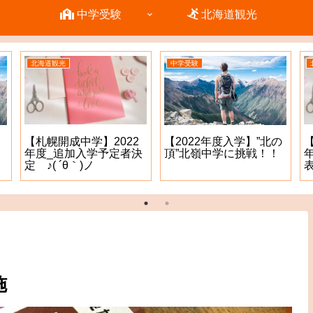
中学受験
北海道観光
北海道観光
中学受験
【札幌開成中学】2022
【2022年度入学】”北の
年度_追加入学予定者決
頂”北嶺中学に挑戦！！
定 ♪( ´θ｀)ノ
表
施