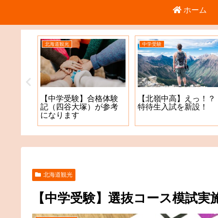
ホーム
北海道観光
中学受験
倉庫店
【中学受験】合格体験
【北嶺中高】えっ！？
記（四谷大塚）が参考
特待生入試を新設！
になります
北海道観光
【中学受験】選抜コース模試実