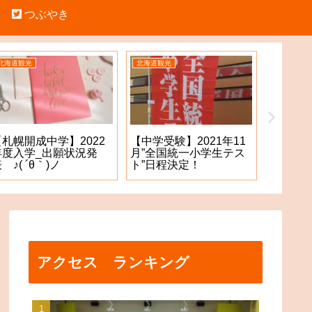
つぶやき
北海道観光
北海道観光
中学受験
【札幌開成中学】2022
【札幌
【中学受験】2021年11
年度入学_出願状況発
願手続
月”全国統一小学生テス
 ♪( ´θ｀)ノ
た！？
ト”日程決定！
アクセス ランキング