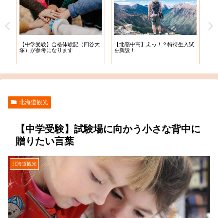
【札
【中学受験】合格体験記（四谷大
【北嶺中高】えっ！？特待生入試
入学
塚）が参考になります
を新設！
北海道観光
【中学受験】試験場に向かう小さな背中に
贈りたい言葉
北海道観光