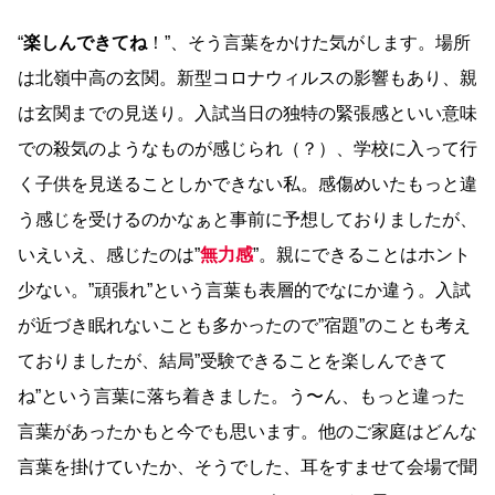
“
楽しんできてね
！”、そう言葉をかけた気がします。場所
は北嶺中高の玄関。新型コロナウィルスの影響もあり、親
は玄関までの見送り。入試当日の独特の緊張感といい意味
での殺気のようなものが感じられ（？）、学校に入って行
く子供を見送ることしかできない私。感傷めいたもっと違
う感じを受けるのかなぁと事前に予想しておりましたが、
いえいえ、感じたのは”
無力感
”。親にできることはホント
少ない。”頑張れ”という言葉も表層的でなにか違う。入試
が近づき眠れないことも多かったので”宿題”のことも考え
ておりましたが、結局”受験できることを楽しんできて
ね”という言葉に落ち着きました。う〜ん、もっと違った
言葉があったかもと今でも思います。他のご家庭はどんな
言葉を掛けていたか、そうでした、耳をすませて会場で聞