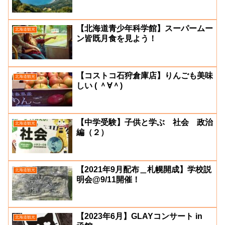
【北海道青少年科学館】スーパームー
北海道観光
ン皆既月食を見よう！
【コストコ石狩倉庫店】りんごも美味
北海道観光
しい ( ＾∀＾)
【中学受験】子供と学ぶ 社会 政治
北海道観光
編（２）
【2021年9月配布＿札幌開成】学校説
北海道観光
明会@9/11開催！
【2023年6月】GLAYコンサート in
北海道観光