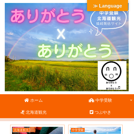
≫ Language
ホーム
中学受験
北海道観光
つぶやき
北海道観光
中学受験
北