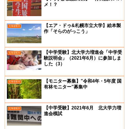
メ！？
【エア・ドゥ&札幌市立大学】絵本製
北海道観光
作「そらのがっこう」
【中学受験】北大学力増進会「中学受
北海道観光
験説明会」（2021年6月）に参加しま
した（3）
【モニター募集】”令和4年・5年度 国
北海道観光
有林モニター”募集中
【中学受験】2021年6月 北大学力増
北海道観光
進会模試