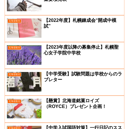
【2022年度】札幌錬成会“開成中模
北海道観光
試”
【2023年度以降の募集停止】札幌聖
北海道観光
心女子学院中学校
【中学受験】試験問題は学校からのラ
北海道観光
ブレター
【懸賞】北海道銘菓ロイズ
北海道観光
（ROYCE）プレゼント企画！
【中学入試国語対策】一行日記のスス
北海道観光