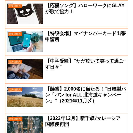
【応援ソング】ハローワークにGLAY
北海道観光
が歌で協力！
【特設会場】マイナンバーカード出張
北海道観光
申請所
【中学受験】”ただ泣いて笑って過ご
北海道観光
す日々”
【懸賞】2,000名に当たる！”日糧製パ
北海道観光
ン「パン for ALL 北海道キャンペー
ン」”（2021年11月〆）
【2022年12月】新千歳⇄マレーシア
北海道観光
国際便再開