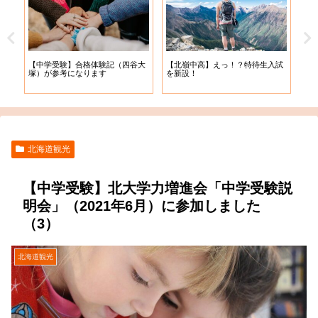
【札
【中学受験】合格体験記（四谷大
【北嶺中高】えっ！？特待生入試
入学
塚）が参考になります
を新設！
北海道観光
【中学受験】北大学力増進会「中学受験説
明会」（2021年6月）に参加しました
（3）
北海道観光