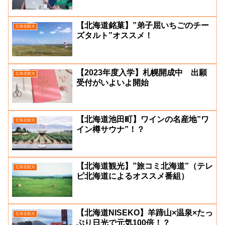
【北海道銘菓】”弟子屈いちごのチー
北海道観光
ズタルト”オススメ！
【2023年度入学】札幌開成中 出願
北海道観光
受付がいよいよ開始
【北海道池田町】ワインの名産地”ワ
北海道観光
イン樽サウナ”！？
【北海道観光】”旅コミ北海道”（テレ
北海道観光
ビ北海道によるオススメ番組）
【北海道NISEKO】羊蹄山×温泉×たっ
北海道観光
ぷり日光で元気100倍！？