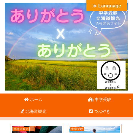
≫ Language
ホーム
中学受験
北海道観光
つぶやき
北海道観光
中学受験
北