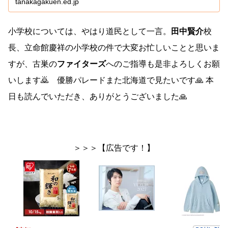
tanakagakuen.ed.jp
小学校については、やはり道民として一言。
田中賢介
校
長、立命館慶祥の小学校の件で大変お忙しいことと思いま
すが、古巣の
ファイターズ
へのご指導も是非よろしくお願
いします🙇 優勝パレードまた北海道で見たいです🙏 本
日も読んでいただき、ありがとうございました🙏
＞＞＞【広告です！】