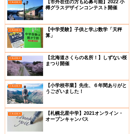
【市外在住の方も応募可能】2022 小
北海道観光
樽グラスデザインコンテスト開催
【中学受験】子供と学ぶ数学「天秤
北海道観光
算」
【北海道さくらの名所！】しずない桜
北海道観光
まつり開催
【小学校卒業】先生、６年間ありがと
北海道観光
うございました！
【札幌北星中学】2021オンライン・
北海道観光
オープンキャンパス