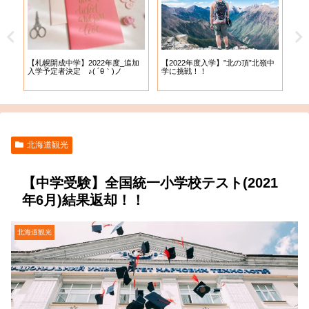
【札幌開成中学】2022年度_追加
【札
試
【2022年度入学】”北の頂”北嶺中
入学予定者決定 ♪( ´θ｀)ノ
出願
学に挑戦！！
北海道観光
【中学受験】全国統一小学校テスト(2021
年6月)結果返却！！
北海道観光