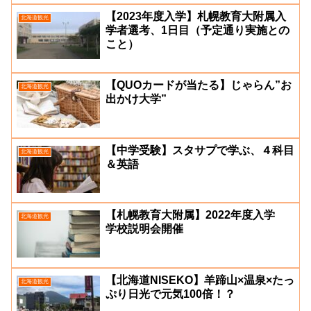
【2023年度入学】札幌教育大附属入
北海道観光
学者選考、1日目（予定通り実施との
こと）
【QUOカードが当たる】じゃらん”お
北海道観光
出かけ大学”
【中学受験】スタサプで学ぶ、４科目
北海道観光
＆英語
【札幌教育大附属】2022年度入学
北海道観光
学校説明会開催
【北海道NISEKO】羊蹄山×温泉×たっ
北海道観光
ぷり日光で元気100倍！？