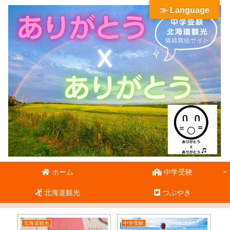
≫ Language
ホーム
中学受験
北海道観光
つぶやき
北海道観光
中学受験
北