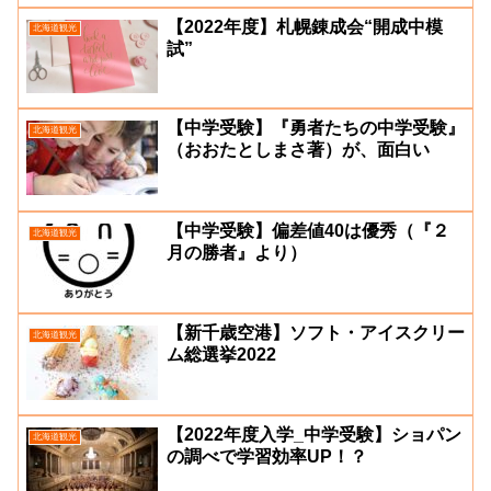
【2022年度】札幌錬成会“開成中模
北海道観光
試”
【中学受験】『勇者たちの中学受験』
北海道観光
（おおたとしまさ著）が、面白い
【中学受験】偏差値40は優秀（『２
北海道観光
月の勝者』より）
【新千歳空港】ソフト・アイスクリー
北海道観光
ム総選挙2022
【2022年度入学_中学受験】ショパン
北海道観光
の調べで学習効率UP！？