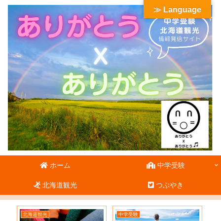
≫ Language
ホーム
中学受験
北海道観光
つぶやき
北海道観光
中学受験
北