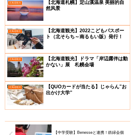
【北海道札幌】定山溪温泉 美丽的自
北海道観光
然风景
【北海道観光】2022こどもパスポー
北海道観光
ト（北そらち～南るもい版）発行！
【北海道観光】ドラマ「岸辺露伴は動
北海道観光
かない」展 札幌会場
【QUOカードが当たる】じゃらん”お
北海道観光
出かけ大学”
【中学受験】Benesseと連携！鉄緑会個