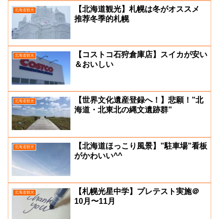
【北海道観光】札幌は冬がオススメ
北海道観光
推荐冬季的札幌
【コストコ石狩倉庫店】スイカが安い
北海道観光
＆おいしい
【世界文化遺産登録へ！】悲願！”北
北海道観光
海道・北東北の縄文遺跡群”
【北海道ほっこり風景】”駐車場”看板
北海道観光
がかわいい^^
【札幌光星中学】プレテスト実施＠
北海道観光
10月〜11月