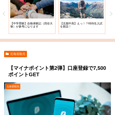
【札
【中学受験】合格体験記（四谷大
【北嶺中高】えっ！？特待生入試
入学
塚）が参考になります
を新設！
北海道観光
【マイナポイント第2弾】口座登録で7,500
ポイントGET
北海道観光