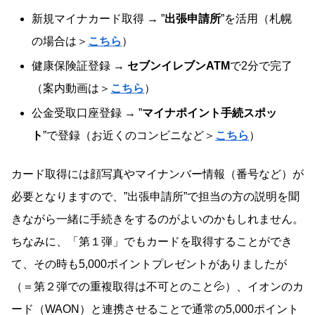
新規マイナカード取得 → ”
出張申請所
”を活用（札幌
の場合は＞
こちら
）
健康保険証登録 →
セブンイレブンATM
で2分で完了
（案内動画は＞
こちら
）
公金受取口座登録 → ”
マイナポイント手続スポッ
ト
”で登録（お近くのコンビニなど＞
こちら
）
カード取得には顔写真やマイナンバー情報（番号など）が
必要となりますので、”出張申請所”で担当の方の説明を聞
きながら一緒に手続きをするのがよいのかもしれません。
ちなみに、「第１弾」でもカードを取得することができ
て、その時も5,000ポイントプレゼントがありましたが
（＝第２弾での重複取得は不可とのこと💦）、イオンのカ
ード（WAON）と連携させることで通常の5,000ポイント