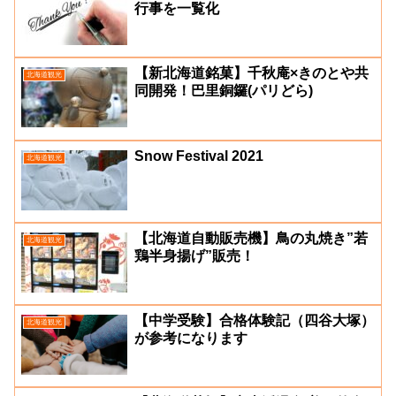
行事を一覧化
【新北海道銘菓】千秋庵×きのとや共
北海道観光
同開発！巴里銅鑼(パリどら)
Snow Festival 2021
北海道観光
【北海道自動販売機】鳥の丸焼き”若
北海道観光
鶏半身揚げ”販売！
【中学受験】合格体験記（四谷大塚）
北海道観光
が参考になります