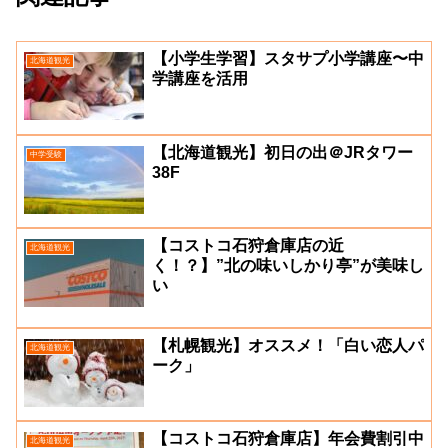
【小学生学習】スタサプ小学講座〜中
北海道観光
学講座を活用
【北海道観光】初日の出＠JRタワー
中学受験
38F
【コストコ石狩倉庫店の近
北海道観光
く！？】”北の味いしかり亭”が美味し
い
【札幌観光】オススメ！「白い恋人パ
北海道観光
ーク」
【コストコ石狩倉庫店】年会費割引中
北海道観光