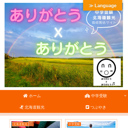
≫ Language
ホーム
中学受験
北海道観光
つぶやき
北海道観光
中学受験
北