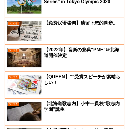
Series” in Tokyo Olympic 2020
【免费汉语咨询】请留下您的脚步。
つぶやき
【2022年】音楽の祭典“PMF”＠北海
つぶやき
道開催決定
【QUEEN】””受賞スピーチが素晴ら
つぶやき
しい！
【北海道歌志内】小中一貫校”歌志内
つぶやき
学園”誕生