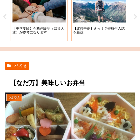
【札
【中学受験】合格体験記（四谷大
【北嶺中高】えっ！？特待生入試
入学
塚）が参考になります
を新設！
つぶやき
【なだ万】美味しいお弁当
つぶやき