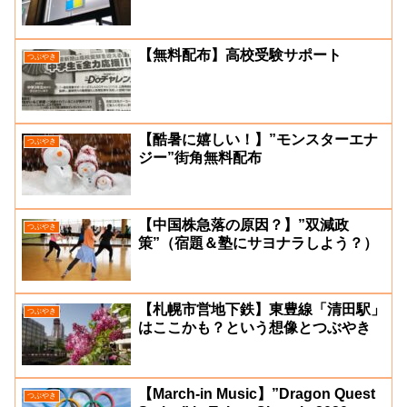
【無料配布】高校受験サポート
つぶやき
【酷暑に嬉しい！】”モンスターエナ
つぶやき
ジー”街角無料配布
【中国株急落の原因？】”双減政
つぶやき
策”（宿題＆塾にサヨナラしよう？）
【札幌市営地下鉄】東豊線「清田駅」
つぶやき
はここかも？という想像とつぶやき
【March-in Music】”Dragon Quest
つぶやき