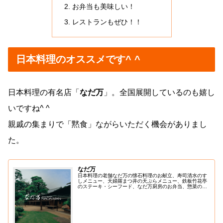
お弁当も美味しい！
レストランもぜひ！！
日本料理のオススメです^ ^
日本料理の有名店「
なだ万
」。全国展開しているのも嬉し
いですね^ ^
親戚の集まりで「黙食」ながらいただく機会がありまし
た。
なだ万
日本料理の老舗なだ万の懐石料理のお献立、寿司清水のす
しメニュー、天婦羅まつ井の天ぷらメニュー、鉄板竹花亭
のステーキ・シーフード、なだ万厨房のお弁当、惣菜のご
紹介。