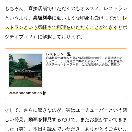
もちろん、直接店舗でいただくのもオススメ。レストラン
というより、
高級料亭
に近いような印象も受けますが、
レ
ストランという気軽さで料理をいただくことができる
とポ
ジティブ（？）に解釈しております。
レストラン一覧
日本料理の老舗なだ万の懐石料理のお献立、寿司清水のす
しメニュー、天婦羅まつ井の天ぷらメニュー、鉄板竹花亭
のステーキ・シーフード、なだ万厨房のお弁当、惣菜のご
紹介。
www.nadaman.co.jp
そして、さらに驚きなのが、実はユーチューバーという嬉
しい発見。動画を拝見するだけで、またお腹がすいてきま
した（笑）。本日も読んでいただき、ありがとうございま