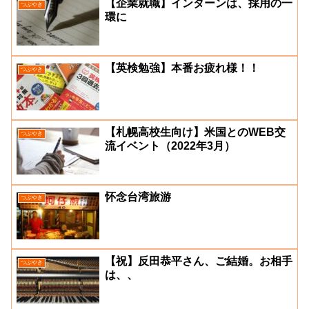
【企業就職】インターンは、採用の一
つぶやき
環に
【英検勉強】本番お疲れ様！！
つぶやき
【札幌高校生向け】米国とのWEB交
つぶやき
流イベント（2022年3月）
怀念台湾旅游
つぶやき
【祝】反田恭平さん、ご結婚。お相手
つぶやき
は、、