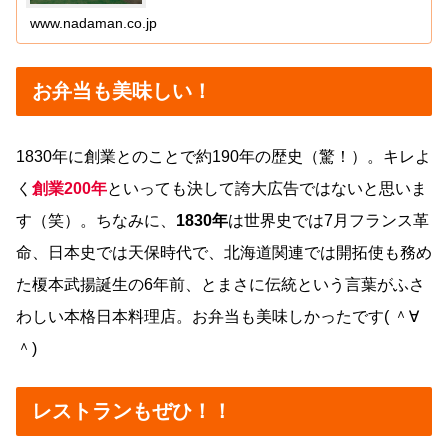
www.nadaman.co.jp
お弁当も美味しい！
1830年に創業とのことで約190年の歴史（驚！）。キレよ
く
創業200年
といっても決して誇大広告ではないと思いま
す（笑）。ちなみに、
1830年
は世界史では7月フランス革
命、日本史では天保時代で、北海道関連では開拓使も務め
た榎本武揚誕生の6年前、とまさに伝統という言葉がふさ
わしい本格日本料理店。お弁当も美味しかったです( ＾∀
＾)
レストランもぜひ！！