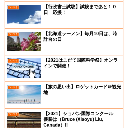
【行政書士試験】試験まであと１０
つぶやき
日 応援！
【北海道ラーメン】毎月10日は、時
つぶやき
計台の日
【2021はこだて国際科学祭】オンラ
つぶやき
インで開催！
【旅の思い出】ロゲットカード＠観光
つぶやき
地
【2021】ショパン国際コンクール
つぶやき
優勝は（Bruce (Xiaoyu) Liu,
Canada）!!