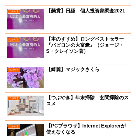
【懸賞】日経 個人投資家調査2021
つぶやき
【本のすすめ】ロングベストセラー
つぶやき
『バビロンの大富豪』（ジョージ・
S・クレイソン著）
【綺麗】マジックさくら
つぶやき
【つぶやき】年末掃除 玄関掃除のス
つぶやき
スメ
【PCブラウザ】Internet Explorerが
つぶやき
使えなくなる