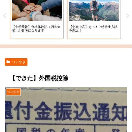
【札
【中学受験】合格体験記（四谷大
【北嶺中高】えっ！？特待生入試
入学
塚）が参考になります
を新設！
つぶやき
【できた】外国税控除
つぶやき