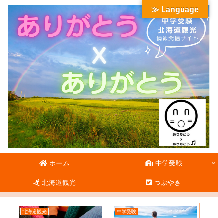
≫ Language
ホーム
中学受験
北海道観光
つぶやき
北海道観光
中学受験
北