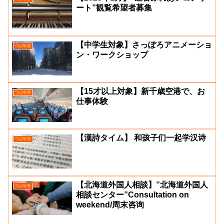
ート”観覧希望者募集
【中学生対象】さっぽろアニメーショ
つぶやき
ン・ワークショップ
【15才以上対象】新千歳空港で、お
つぶやき
仕事体験
【漢詩タイム】 和孩子们一起学汉诗
つぶやき
【北海道外国人相談】”北海道外国人
つぶやき
相談センター”Consultation on
weekend/周末咨询