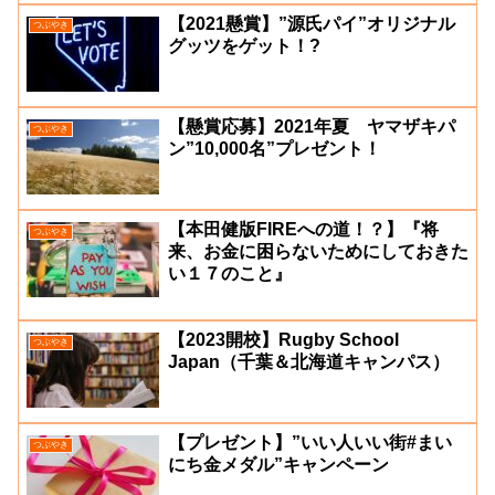
【2021懸賞】”源氏パイ”オリジナル
つぶやき
グッツをゲット！?
【懸賞応募】2021年夏 ヤマザキパ
つぶやき
ン”10,000名”プレゼント！
【本田健版FIREへの道！？】『将
つぶやき
来、お金に困らないためにしておきた
い１７のこと』
【2023開校】Rugby School
つぶやき
Japan（千葉＆北海道キャンパス）
【プレゼント】”いい人いい街#まい
つぶやき
にち金メダル”キャンペーン