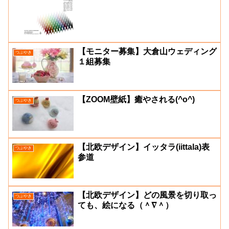
【モニター募集】大倉山ウェディング
つぶやき
１組募集
【ZOOM壁紙】癒やされる(^o^)
つぶやき
【北欧デザイン】イッタラ(iittala)表
つぶやき
参道
【北欧デザイン】どの風景を切り取っ
つぶやき
ても、絵になる（＾∇＾）