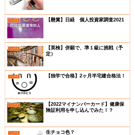
【懸賞】日経 個人投資家調査2021
つぶやき
【英検】併願で、準１級に挑戦（予
つぶやき
定）
【独学で合格】2ヶ月半宅建合格法！
つぶやき
【2022マイナンバーカード】健康保
つぶやき
険証利用を申し込んでみた！？
生チョコ色？
つぶやき