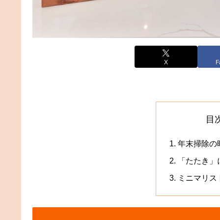
X
F
目
年末掃除の
「たたき」
ミニマリス