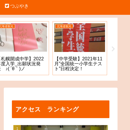
つぶやき
北海道観光
北海道観光
中学受験
【札幌開成中学】2022
【札幌
【中学受験】2021年11
年度入学_出願状況発
願手続
月”全国統一小学生テス
 ♪( ´θ｀)ノ
た！？
ト”日程決定！
アクセス ランキング