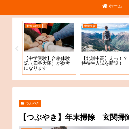
ホーム
北海道観光
中学受験
倉庫店
【中学受験】合格体験
【北嶺中高】えっ！？
記（四谷大塚）が参考
特待生入試を新設！
になります
つぶやき
【つぶやき】年末掃除 玄関掃