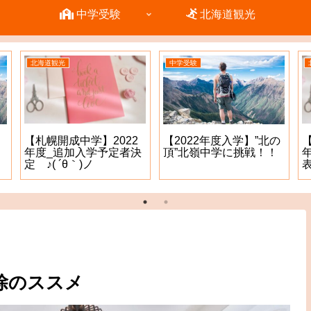
中学受験
北海道観光
北海道観光
中学受験
【札幌開成中学】2022
【2022年度入学】”北の
年度_追加入学予定者決
頂”北嶺中学に挑戦！！
定 ♪( ´θ｀)ノ
表
除のススメ