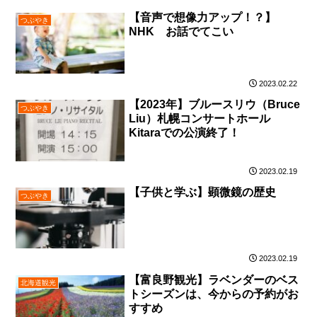
【音声で想像力アップ！？】
つぶやき
NHK お話でてこい
2023.02.22
【2023年】ブルースリウ（Bruce
つぶやき
Liu）札幌コンサートホール
Kitaraでの公演終了！
2023.02.19
【子供と学ぶ】顕微鏡の歴史
つぶやき
2023.02.19
【富良野観光】ラベンダーのベス
北海道観光
トシーズンは、今からの予約がお
すすめ