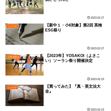
2023.02.27
【新中１・小6対象】第2回 英検
つぶやき
ESG祭り
2023.02.27
【2023年】YOSAKOI（よさこ
北海道観光
い）ソーラン祭り開催決定
2023.02.23
【買ってみた】『真・英文法大
つぶやき
全』
2023.02.23