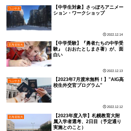
【中学生対象】さっぽろアニメー
つぶやき
ション・ワークショップ
2022.12.14
【中学受験】『勇者たちの中学受
北海道観光
験』（おおたとしまさ著）が、面
白い
2022.12.13
【2023年7月渡米無料！】”AIG高
つぶやき
校生外交官プログラム”
2022.12.12
【2023年度入学】札幌教育大附
北海道観光
属入学者選考、2日目（予定通り
実施とのこと）