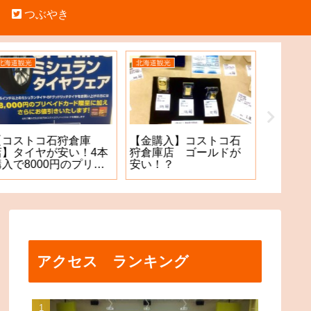
つぶやき
北海道観光
北海道観光
北海道観光
【金購入】コストコ石
コストコ石狩倉庫店
【中学
狩倉庫店 ゴールドが
チラシGET(2)!!
記（四
安い！？
になり
アクセス ランキング