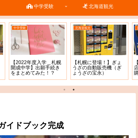
中学受験
北海道観光
北海道観光
北海道観光
【札幌に登場！】ぎょ
【コストコ石狩倉庫
うざの自動販売機（ぎ
店】タイヤが安い！4本
ょうざの宝永）
購入で8000円のプリペ
イドカードもGET^ – ^
式ガイドブック完成