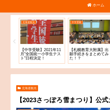
ホーム
中学受験
中学受験
【札幌教育大附属】出
【2022年度入学＿札幌
1年11
願手続きをまとめてみ
開成中学】出願手続き
学生テス
た！？
をまとめてみた！？
北海道観光
【2023さっぽろ雪まつり】公