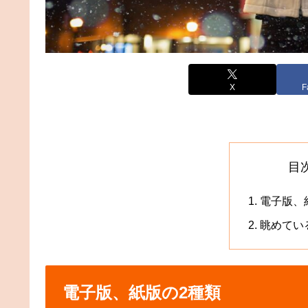
X
F
目
電子版、
眺めてい
電子版、紙版の2種類