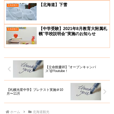
【北海道】下雪
北海道観光
【中学受験】2021年8月教育大附属札
北海道観光
幌”学校説明会”実施のお知らせ
【立命館慶祥】”オープンキャンパ
ス”@Youtube！
【札幌光星中学】プレテスト実施＠10
月〜11月
ホーム
北海道観光