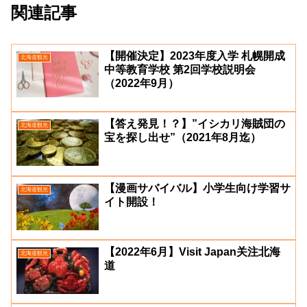
関連記事
【開催決定】2023年度入学 札幌開成
北海道観光
中等教育学校 第2回学校説明会
（2022年9月）
【答え発見！？】”イシカリ海賊団の
北海道観光
宝を探し出せ”（2021年8月迄）
【漫画サバイバル】小学生向け学習サ
北海道観光
イト開設！
【2022年6月】Visit Japan关注北海
北海道観光
道