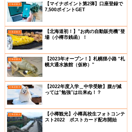
【マイナポイント第2弾】口座登録で
北海道観光
7,500ポイントGET
【北海道初！】”お肉の自動販売機”登
北海道観光
場（小樽市銭函）！
【2023年オープン！】札幌狸小路 “札
北海道観光
幌大通水族館（仮称）”
【2022年度入学＿中学受験】腹が減
北海道観光
っては”勉強”は出来ぬ！？
【小樽観光】小樽高校生フォトコンテ
北海道観光
スト2022 ポストカード配布開始