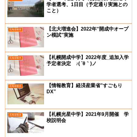
学者選考、1日目（予定通り実施との
こと）
【北大増進会】2022年“開成中オープ
北海道観光
ン模試”実施
【札幌開成中学】2022年度_追加入学
北海道観光
予定者決定 ♪( ´θ｀)ノ
【情報教育】経済産業省”すごもり
北海道観光
DX”
【札幌光星中学】2021年9月開催 学
北海道観光
校説明会