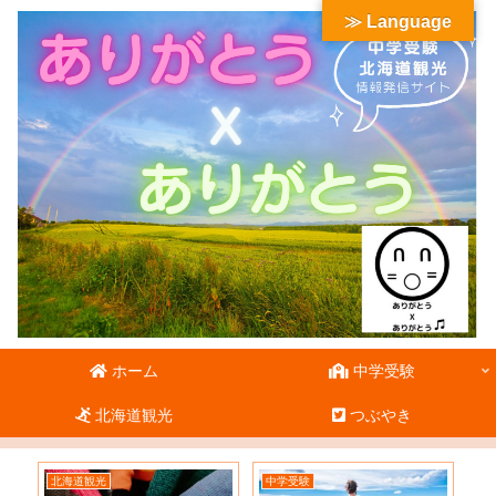
≫ Language
ホーム
中学受験
北海道観光
つぶやき
北海道観光
中学受験
北