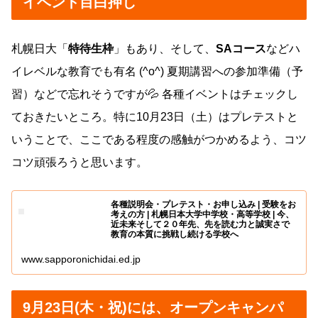
イベント目白押し
札幌日大「
特待生枠
」もあり、そして、
SAコース
などハ
イレベルな教育でも有名 (^o^) 夏期講習への参加準備（予
習）などで忘れそうですが💦 各種イベントはチェックし
ておきたいところ。特に10月23日（土）はプレテストと
いうことで、ここである程度の感触がつかめるよう、コツ
コツ頑張ろうと思います。
各種説明会・プレテスト・お申し込み | 受験をお
考えの方 | 札幌日本大学中学校・高等学校 | 今、
近未来そして２０年先、先を読む力と誠実さで
教育の本質に挑戦し続ける学校へ
www.sapporonichidai.ed.jp
9月23日(木・祝)には、オープンキャンパ