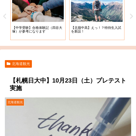
【札
【中学受験】合格体験記（四谷大
【北嶺中高】えっ！？特待生入試
入学
塚）が参考になります
を新設！
北海道観光
【札幌日大中】10月23日（土）プレテスト
実施
北海道観光