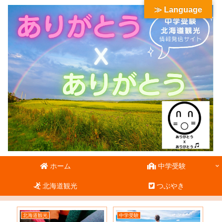
≫ Language
ホーム
中学受験
北海道観光
つぶやき
北海道観光
中学受験
北