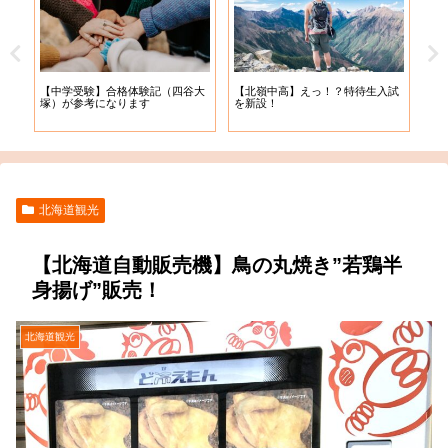
【札
【中学受験】合格体験記（四谷大
【北嶺中高】えっ！？特待生入試
入学
塚）が参考になります
を新設！
北海道観光
【北海道自動販売機】鳥の丸焼き”若鶏半
身揚げ”販売！
北海道観光