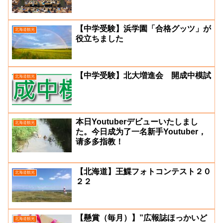
【中学受験】浜学園「合格グッツ」が
北海道観光
役立ちました
【中学受験】北大増進会 開成中模試
北海道観光
本日Youtuberデビューいたしまし
北海道観光
た。今日成为了一名新手Youtuber，
请多多指教！
【北海道】王鰈フォトコンテスト２０
北海道観光
２２
【懸賞（毎月）】”広報誌ほっかいど
北海道観光