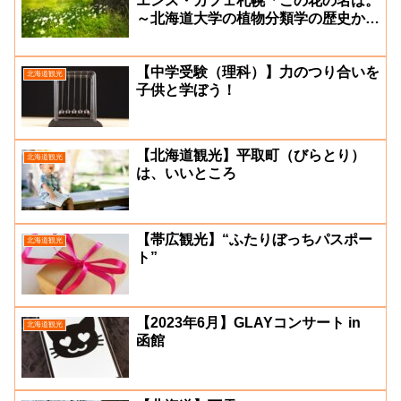
エンス・カフェ札幌「この花の名は。
～北海道大学の植物分類学の歴史か
ら〜」
【中学受験（理科）】力のつり合いを
北海道観光
子供と学ぼう！
【北海道観光】平取町（びらとり）
北海道観光
は、いいところ
【帯広観光】“ふたりぼっちパスポー
北海道観光
ト”
【2023年6月】GLAYコンサート in
北海道観光
函館