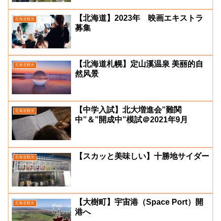
【北海道】2023年 映画エキストラ
北海道観光
募集
【北海道札幌】定山溪温泉 美丽的自
北海道観光
然风景
【中学入試】北大増進会”難関
北海道観光
中”＆”開成中”模試＠2021年9月
【スカッと美味しい】十勝地サイダー
北海道観光
【大樹町】宇宙港（Space Port）開
北海道観光
港へ