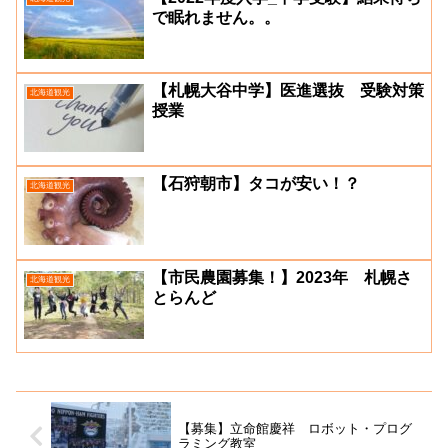
で眠れません。。
【札幌大谷中学】医進選抜 受験対策
北海道観光
授業
【石狩朝市】タコが安い！？
北海道観光
【市民農園募集！】2023年 札幌さ
北海道観光
とらんど
【募集】立命館慶祥 ロボット・プログ
ラミング教室