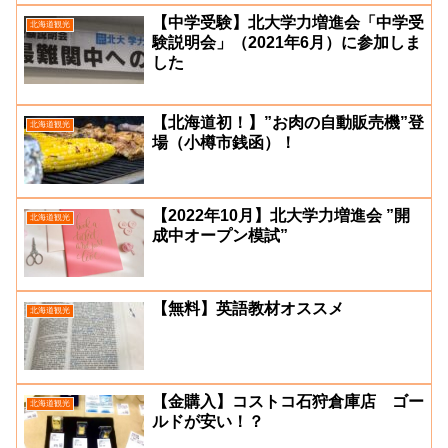
【中学受験】北大学力増進会「中学受
北海道観光
験説明会」（2021年6月）に参加しま
した
【北海道初！】”お肉の自動販売機”登
北海道観光
場（小樽市銭函）！
【2022年10月】北大学力増進会 ”開
北海道観光
成中オープン模試”
【無料】英語教材オススメ
北海道観光
【金購入】コストコ石狩倉庫店 ゴー
北海道観光
ルドが安い！？