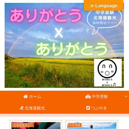
≫ Language
ホーム
中学受験
北海道観光
つぶやき
北海道観光
中学受験
北