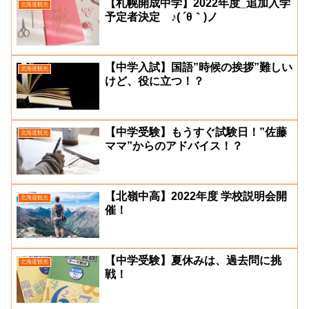
【札幌開成中学】2022年度_追加入学
北海道観光
予定者決定 ♪( ´θ｀)ノ
【中学入試】国語”時候の挨拶”難しい
北海道観光
けど、役に立つ！？
【中学受験】もうすぐ試験日！”佐藤
北海道観光
ママ”からのアドバイス！？
【北嶺中高】2022年度 学校説明会開
北海道観光
催！
【中学受験】夏休みは、過去問に挑
北海道観光
戦！