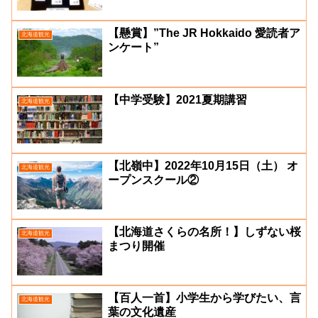
【懸賞】”The JR Hokkaido 愛読者ア
北海道観光
ンケート”
【中学受験】2021夏期講習
北海道観光
【北嶺中】2022年10月15日（土） オ
北海道観光
ープンスクール②
【北海道さくらの名所！】しずない桜
北海道観光
まつり開催
【百人一首】小学生から学びたい、言
北海道観光
葉の文化遺産