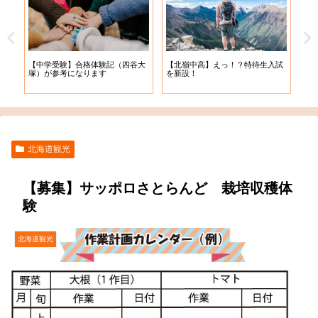
【札
【中学受験】合格体験記（四谷大
【北嶺中高】えっ！？特待生入試
入学
塚）が参考になります
を新設！
北海道観光
【募集】サッポロさとらんど 栽培収穫体
験
北海道観光