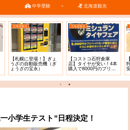
中学受験
北海道観光
北海道観光
北海道観光
【札幌に登場！】ぎょ
【コストコ石狩倉庫
うざの自動販売機（ぎ
店】タイヤが安い！4本
ょうざの宝永）
購入で8000円のプリペ
イドカードもGET^ – ^
国統一小学生テスト”日程決定！