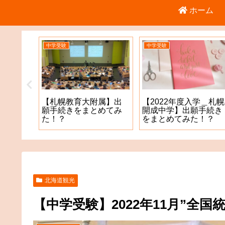
ホーム
中学受験
中学受験
【札幌教育大附属】出
【2022年度入学＿札幌
1年11
願手続きをまとめてみ
開成中学】出願手続き
学生テス
た！？
をまとめてみた！？
北海道観光
【中学受験】2022年11月”全