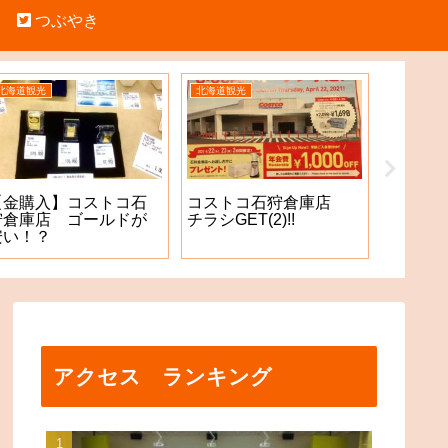
つぶやき
北海道観光
北海道観光
北海道観光
【金購入】コストコ石
コストコ石狩倉庫店
【中学
狩倉庫店 ゴールドが
チラシGET(2)!!
記（四
安い！？
になり
アクセス ランキング