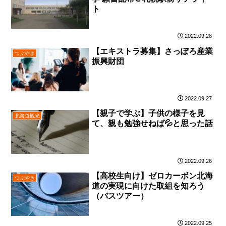
ト
2022.09.28
【エキストラ募集】さっぽろ産業
つぶやき
振興財団
2022.09.27
【親子で学ぶ】子供の様子を見
北海道観光
て、親も勉強せねば💦と思った話
2022.09.26
【高校生向け】ゼロカーボン北海
つぶやき
道の実現に向けた取組を知ろう
（バスツアー）
2022.09.25