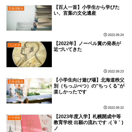
【百人一首】小学生から学びた
北海道観光
い、言葉の文化遺産
2022.09.24
【2022年】ノーベル賞の発表が
つぶやき
近づいてきた
2022.09.23
【小学生向け遊び場】北海道秩父
北海道観光
別（ちっぷべつ）の“ちっくる”が
楽しかったです
2022.09.22
【2023年度入学】札幌開成中等
中学受験
教育学校 出願の流れです ♪( ´θ｀)
ノ