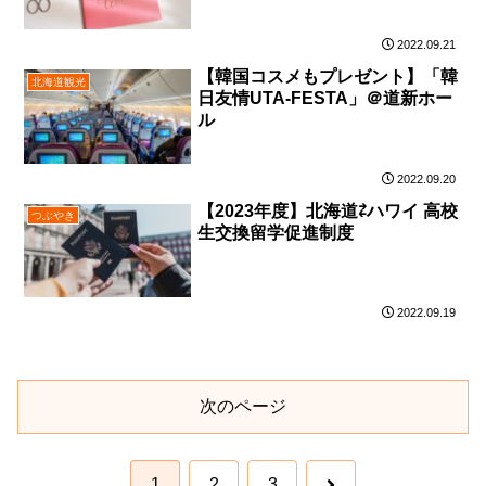
2022.09.21
【韓国コスメもプレゼント】「韓
北海道観光
日友情UTA-FESTA」＠道新ホー
ル
2022.09.20
【2023年度】北海道⇄ハワイ 高校
つぶやき
生交換留学促進制度
2022.09.19
次のページ
次
1
2
3