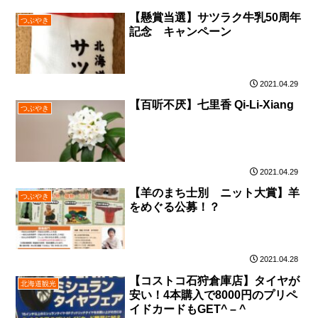
【懸賞当選】サツラク牛乳50周年
つぶやき
記念 キャンペーン
2021.04.29
【百听不厌】七里香 Qi-Li-Xiang
つぶやき
2021.04.29
【羊のまち士別 ニット大賞】羊
つぶやき
をめぐる公募！？
2021.04.28
【コストコ石狩倉庫店】タイヤが
北海道観光
安い！4本購入で8000円のプリペ
イドカードもGET^ – ^