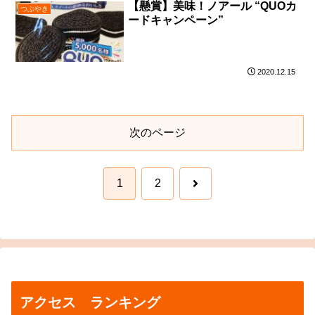
【懸賞】美味！ノアール “QUOカ
つぶやき
ードキャンペーン”
2020.12.15
次のページ
次
1
2
へ
アクセス ランキング