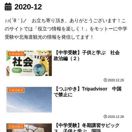
2020-12
♪♪( ´θ｀)ノ お立ち寄り頂き、ありがとうございます！こ
のサイトでは「役立つ情報を楽しく！」をモットーに中学
受験や北海道観光の情報を発信してます！
【中学受験】子供と学ぶ 社会
北海道観光
政治編（２）
2020.12.29
【つぶやき】Tripadvisor 中国
北海道観光
で禁止に
2020.12.28
【中学受験】冬期講習サピック
北海道観光
ス 子供と学ぶ 国語