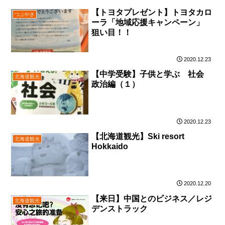
【トヨタプレゼント】トヨタカロ
つぶやき
ーラ「地域応援キャンペーン」
狙い目！！
2020.12.23
【中学受験】子供と学ぶ 社会
北海道観光
政治編（１）
2020.12.23
【北海道観光】Ski resort
北海道観光
Hokkaido
2020.12.20
【来日】中国とのビジネス／レジ
北海道観光
デンストラック