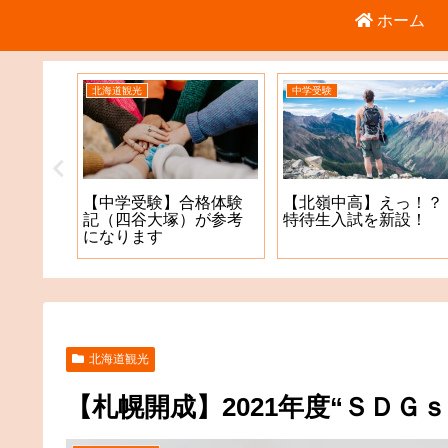
ホーム
北海道観光
中学受験
倉庫店
【中学受験】合格体験
【北嶺中高】えっ！？
記（四谷大塚）が参考
特待生入試を新設！
になります
北海道観光
【札幌開成】2021年度“ＳＤＧ