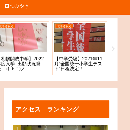
つぶやき
北海道観光
北海道観光
中学受験
【札幌開成中学】2022
【札幌
【中学受験】2021年11
年度入学_出願状況発
願手続
月”全国統一小学生テス
 ♪( ´θ｀)ノ
た！？
ト”日程決定！
アクセス ランキング