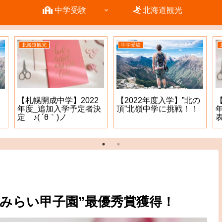
中学受験
北海道観光
北海道観光
中学受験
【札幌開成中学】2022
【2022年度入学】”北の
年度_追加入学予定者決
頂”北嶺中学に挑戦！！
定 ♪( ´θ｀)ノ
表
ｓみらい甲子園”最優秀賞獲得！