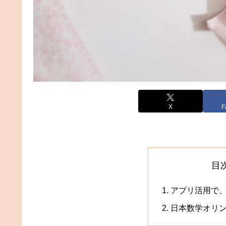
X
F
目
アプリ活用で
日本数学オリ